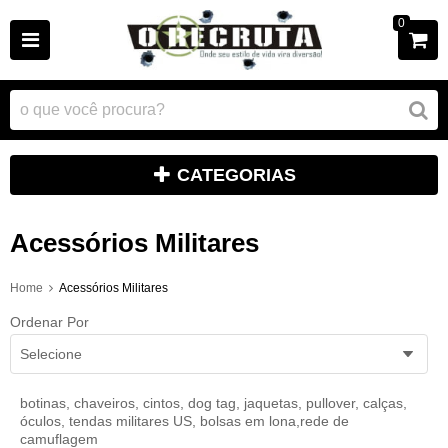
0
CATEGORIAS
Acessórios Militares
Home
Acessórios Militares
Ordenar Por
Selecione
botinas, chaveiros, cintos, dog tag, jaquetas, pullover, calças,
óculos, tendas militares US, bolsas em lona,rede de
camuflagem