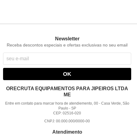
Newsletter
Receba descontos especiais e ofertas exclusivas no seu email
OK
ORECRUTA EQUIPAMENTOS PARA JIPEIROS LTDA
ME
Entre em contato para marcar hora de atendiemento, 00
-
Casa Verde, São
Paulo
-
SP
CEP: 02516-020
CNPJ: 00.000.000/0000-00
Atendimento