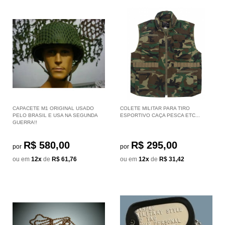
CAPACETE M1 ORIGINAL USADO
COLETE MILITAR PARA TIRO
PELO BRASIL E USA NA SEGUNDA
ESPORTIVO CAÇA PESCA ETC...
GUERRA!!
R$ 580,00
R$ 295,00
por
por
ou em
12x
de
R$ 61,76
ou em
12x
de
R$ 31,42