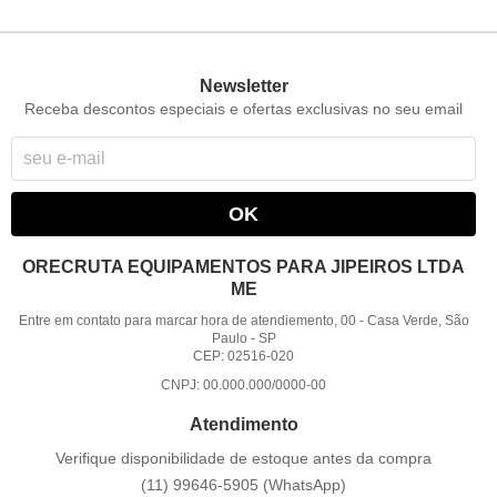
Newsletter
Receba descontos especiais e ofertas exclusivas no seu email
OK
ORECRUTA EQUIPAMENTOS PARA JIPEIROS LTDA
ME
Entre em contato para marcar hora de atendiemento, 00
-
Casa Verde, São
Paulo
-
SP
CEP: 02516-020
CNPJ: 00.000.000/0000-00
Atendimento
Verifique disponibilidade de estoque antes da compra
(11)
99646-5905
(WhatsApp)