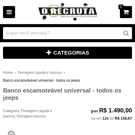
0
CATEGORIAS
Home
Ferragem capota e bancos
Banco escamoteável universal - todos os jeeps
Banco escamoteável universal - todos os
jeeps
R$ 1.490,00
por
Categoria:
Ferragem capota e
bancos
,
Ferragem bancos
ou em
12x
de
R$ 158,67